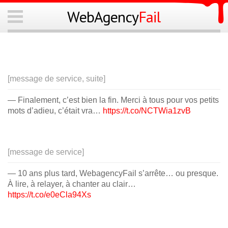
WebAgency
Fail
Navigation
FAILS
À PROPOS
[message de service, suite]
PROPOSER UN FAIL
— Finalement, c’est bien la fin. Merci à tous pour vos petits
RSS
mots d’adieu, c’était vra…
https://t.co/NCTWia1zvB
[message de service]
— 10 ans plus tard, WebagencyFail s’arrête… ou presque.
À lire, à relayer, à chanter au clair…
https://t.co/e0eCla94Xs